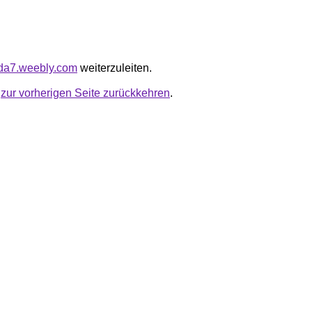
inda7.weebly.com
weiterzuleiten.
u
zur vorherigen Seite zurückkehren
.